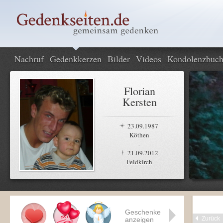
Nachruf
Gedenkkerzen
Bilder
Videos
Kondolenzbuc
Florian
Kersten
23.09.1987
Köthen
-
21.09.2012
Feldkirch
Geschenke
Zurück
anzeigen