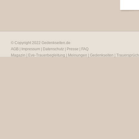
© Copyright 2022
Gedenkseiten.de
AGB
|
Impressum
|
Datenschutz
|
Presse
|
FAQ
Magazin
|
Eve-Trauerbegleitung
|
Meinungen
|
Gedenkseiten
|
Trauersprüc