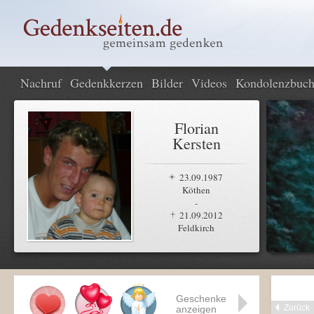
Nachruf
Gedenkkerzen
Bilder
Videos
Kondolenzbuc
Florian
Kersten
23.09.1987
Köthen
-
21.09.2012
Feldkirch
Geschenke
Zurück
anzeigen