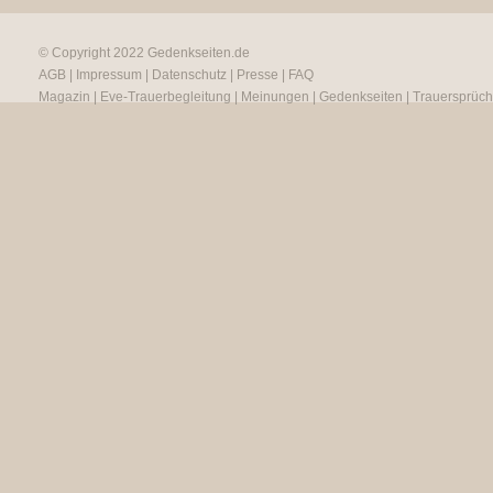
© Copyright 2022
Gedenkseiten.de
AGB
|
Impressum
|
Datenschutz
|
Presse
|
FAQ
Magazin
|
Eve-Trauerbegleitung
|
Meinungen
|
Gedenkseiten
|
Trauersprüc