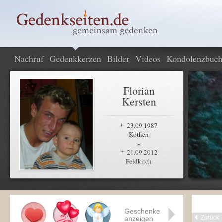
Nachruf
Gedenkkerzen
Bilder
Videos
Kondolenzbuc
Florian
Kersten
23.09.1987
Köthen
-
21.09.2012
Feldkirch
Geschenke
Zurück
anzeigen