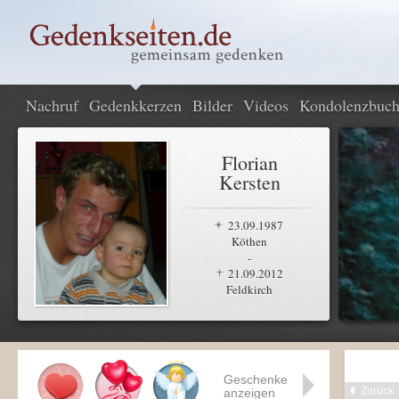
Nachruf
Gedenkkerzen
Bilder
Videos
Kondolenzbuc
Florian
Kersten
23.09.1987
Köthen
-
21.09.2012
Feldkirch
Geschenke
Zurück
anzeigen