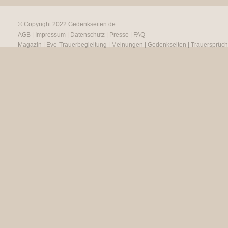
© Copyright 2022
Gedenkseiten.de
AGB
|
Impressum
|
Datenschutz
|
Presse
|
FAQ
Magazin
|
Eve-Trauerbegleitung
|
Meinungen
|
Gedenkseiten
|
Trauersprüc