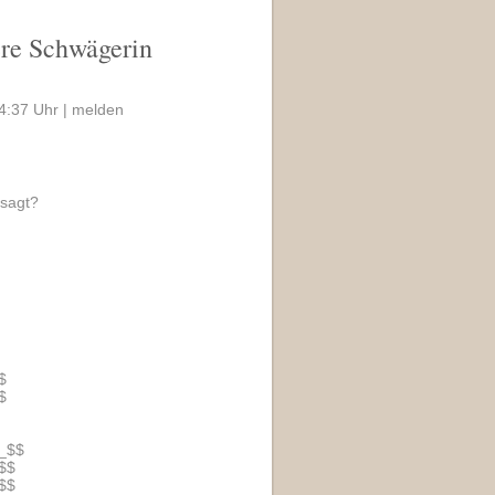
sere Schwägerin
4:37 Uhr |
melden
 sagt?
$
$
_$$
$$
$$