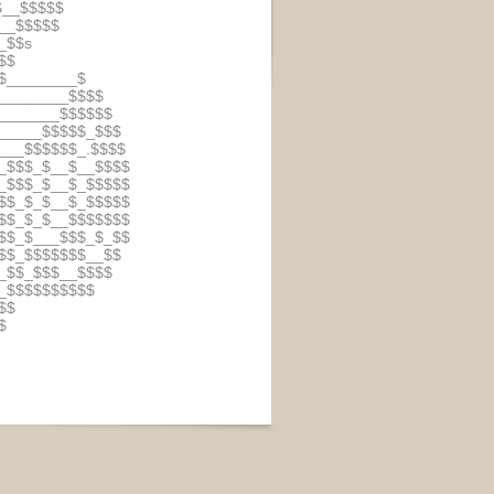
$__$$$$$
__$$$$$
_$$s
$$
$________$
________$$$$
_______$$$$$$
_____$$$$$_$$$
___$$$$$$_.$$$$
_$$$_$__$__$$$$
_$$$_$__$_$$$$$
$$_$_$__$_$$$$$
$$_$_$__$$$$$$$
$$_$___$$$_$_$$
$$_$$$$$$$__$$
_$$_$$$__$$$$
_$$$$$$$$$$
$$
$