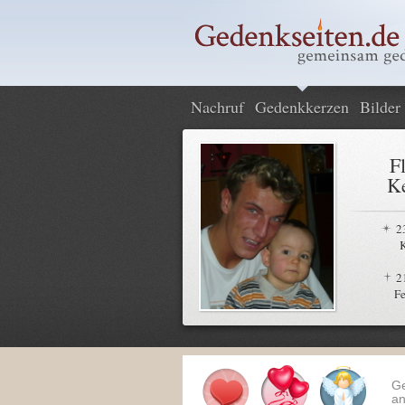
Nachruf
Gedenkkerzen
Bilder
F
Ke
2
2
Fe
G
an