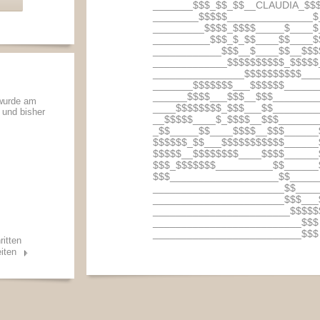
_______$$$_$$_$$__CLAUDIA_$$
________$$$$$_______________$
_________$$$$_$$$$_____$____$
__________$$$_$_$$____$$____$
____________$$$__$____$$__$$$
_____________$$$$$$$$$$_$$$$$
________________$$$$$$$$$$___
_______$$$$$$$___$$$$$$______
______$$$$___$$$__$$$________
 wurde am
____$$$$$$$$_$$$___$$________
t und bisher
__$$$$$____$_$$$$__$$$_______
_$$_____$$____$$$$__$$$______
$$$$$$_$$___$$$$$$$$$$$______
$$$$$__$$$$$$$$____$$$$______
$$$_$$$$$$$__________$$______
$$$___________________$$_____
_______________________$$____
_______________________$$$___
________________________$$$$$
__________________________$$$
__________________________$$$
ritten
iten