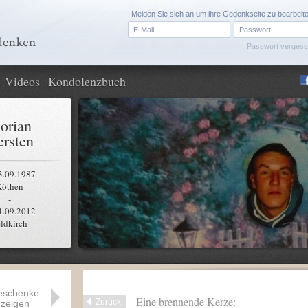
Melden Sie sich an um ihre Gedenkseite zu bearbeit
Passwort verges
Videos
Kondolenzbuch
lorian
rsten
3.09.1987
Köthen
-
1.09.2012
ldkirch
eschenke
Eine brennende Kerze:
Zurück
zeigen