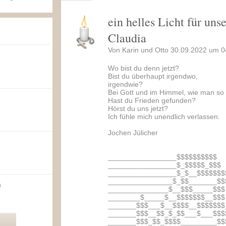
ein helles Licht für un
Claudia
Von Karin und Otto 30.09.2022 um 0
Wo bist du denn jetzt?
Bist du überhaupt irgendwo,
irgendwie?
Bei Gott und im Himmel, wie man so
Hast du Frieden gefunden?
Hörst du uns jetzt?
Ich fühle mich unendlich verlassen.
Jochen Jülicher
_________________$$$$$$$$$$
_________________$_$$$$$_$$$
_________________$_$__$$$$$$$
________________$_$$_______$$
n
_______________$__$$$_____$$$
________$_____$__$$$$$$$__$$$
_______$$$___$__$$$$__$$$$$$$
_______$$$__$$_$_$$___$___$$$
_______$$$_$$_$$$$_________$$