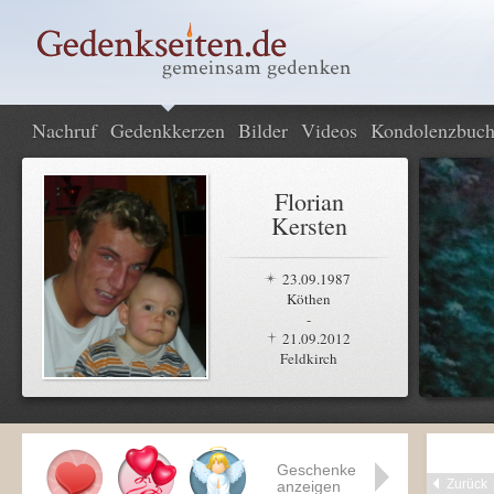
Nachruf
Gedenkkerzen
Bilder
Videos
Kondolenzbuc
Florian
Kersten
23.09.1987
Köthen
-
21.09.2012
Feldkirch
Geschenke
Zurück
anzeigen