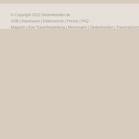
© Copyright 2022
Gedenkseiten.de
AGB
|
Impressum
|
Datenschutz
|
Presse
|
FAQ
Magazin
|
Eve-Trauerbegleitung
|
Meinungen
|
Gedenkseiten
|
Trauersprüc