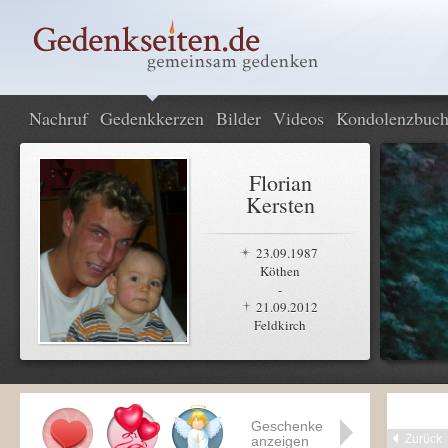
Nachruf
Gedenkkerzen
Bilder
Videos
Kondolenzbuc
Florian
Kersten
23.09.1987
Köthen
-
21.09.2012
Feldkirch
Geschenke
Zurück
anzeigen