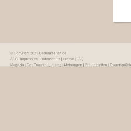
© Copyright 2022
Gedenkseiten.de
AGB
|
Impressum
|
Datenschutz
|
Presse
|
FAQ
Magazin
|
Eve-Trauerbegleitung
|
Meinungen
|
Gedenkseiten
|
Trauersprüc