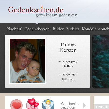
Nachruf
Gedenkkerzen
Bilder
Videos
Kondolenzbuc
Florian
Kersten
23.09.1987
Köthen
-
21.09.2012
Feldkirch
Geschenke
Zurück
anzeigen