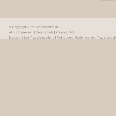
© Copyright 2022
Gedenkseiten.de
AGB
|
Impressum
|
Datenschutz
|
Presse
|
FAQ
Magazin
|
Eve-Trauerbegleitung
|
Meinungen
|
Gedenkseiten
|
Trauersprüc