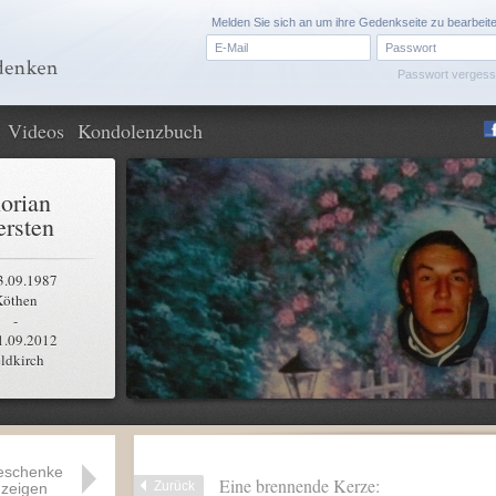
Melden Sie sich an um ihre Gedenkseite zu bearbeit
Passwort verges
Videos
Kondolenzbuch
lorian
rsten
3.09.1987
Köthen
-
1.09.2012
ldkirch
eschenke
Eine brennende Kerze:
Zurück
zeigen