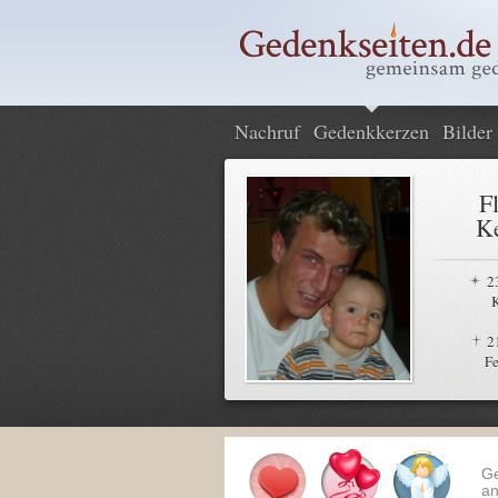
Nachruf
Gedenkkerzen
Bilder
F
Ke
2
2
Fe
G
an