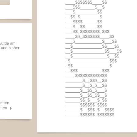
____$$$$$$$____$$
___$$$______$__$
___$_________$$
__$$_$________$
___$$$$______$$
___$__$$_____$$
___$$_$$$$$$$$_$$$
____$$_$$$$$$$____$$
___$___________$___$$
 wurde am
__$____________$$___$$
t und bisher
__$_____________$$___$$
__$______________$__$$
_$________________$$$
_$$_______________$
__$$$__________$$$
____$$$$$$$$$$$$$
_______$__$$$__$$
_______$__$_$__$$
______$__$$_$___$
______$__$$_$$__$
______$$_$___$_$$
ritten
______$$$$$$_$$$$
iten
______$__$$$_$__$$$$
______$$$$$$_$$$$$$$