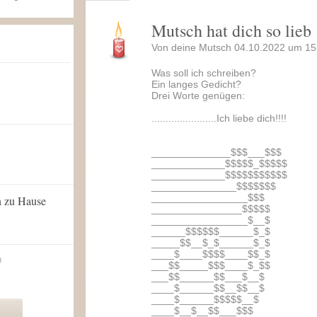
Mutsch hat dich so lieb
Von deine Mutsch 04.10.2022 um 15
Was soll ich schreiben?
Ein langes Gedicht?
Drei Worte genügen:
.......................Ich liebe dich!!!!
______________$$$___$$$
_____________$$$$$_$$$$$
_____________$$$$$$$$$$$
_______________$$$$$$$
_________________$$$
n zu Hause
________________$$$$$
_________________$__$
______$$$$$$______$_$
_____$$__$_$______$_$
____$____$$$$____$$_$
n
___$$_____$$$____$_$$
___$$______$$___$__$
____$______$$__$$__$
____$______$$$$$__$
____$__$__$$___$$$