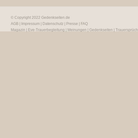
© Copyright 2022
Gedenkseiten.de
AGB
|
Impressum
|
Datenschutz
|
Presse
|
FAQ
Magazin
|
Eve-Trauerbegleitung
|
Meinungen
|
Gedenkseiten
|
Trauersprüc