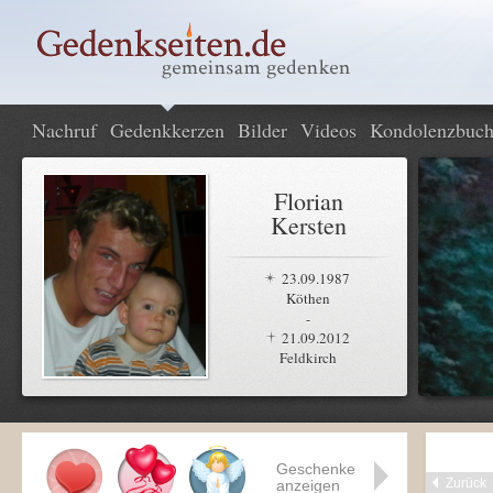
Nachruf
Gedenkkerzen
Bilder
Videos
Kondolenzbuc
Florian
Kersten
23.09.1987
Köthen
-
21.09.2012
Feldkirch
Geschenke
Zurück
anzeigen