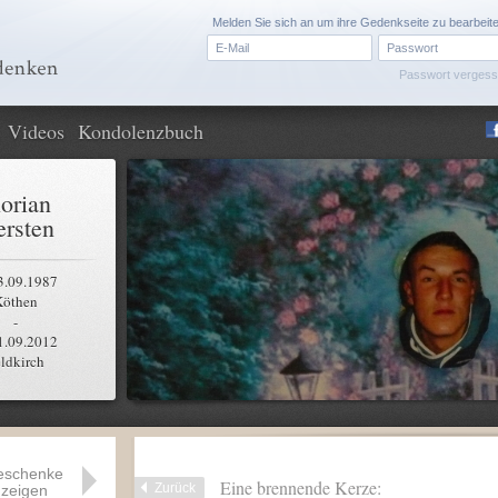
Melden Sie sich an um ihre Gedenkseite zu bearbeit
Passwort verges
Videos
Kondolenzbuch
lorian
rsten
3.09.1987
Köthen
-
1.09.2012
ldkirch
eschenke
Eine brennende Kerze:
Zurück
zeigen