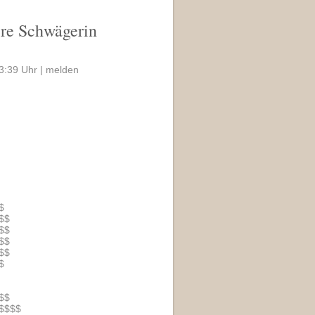
sere Schwägerin
3:39 Uhr |
melden
$
$$
$$
$$
$$
$
$$
$$$$