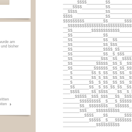
______$$$$________$$_________
____$$$$__________$$_________
__$$$$____________$$_________
$$$$______________$$_________
$$$$$$$$$________$$_______$$$
__$$$$$$$$$$$$$$$$$$$$$$$$$$$
__$$________$$$$$$$$$$$$_____
__$$_____________$$__________
__$$_____________$$__$$______
 wurde am
__$$_____________$$_$$$______
t und bisher
__$$_____________$$$$_$$_____
__$$_____________$$__$_$$$___
__$$____________$$$__$$__$$$$
__$$__________$$$$$__$$_$__$$
__$$_________$$$$$$__$$_$$_$$
___$________$$_$_$$__$$_$$__$
___$________$$_$_$$__$$_$$__$
___$_______$$__$_$$__$$_$$__$
___$$______$$__$_$$_$$_$$__$$
___$$$$_____$$_$$$$____$$__$_
_____$$$$$__$$$_$$$___$$__$$$
ritten
_______$$$$$$$$$__$___$_$$$$$
iten
_______$$__$$$$$$$$___$$$$$$_
_______$$$____$$$$$$$$$$_____
_________$$$$____$$_______$$$
___________$$$$$__$___$$$$$$$
______________$$$$$$$$$$