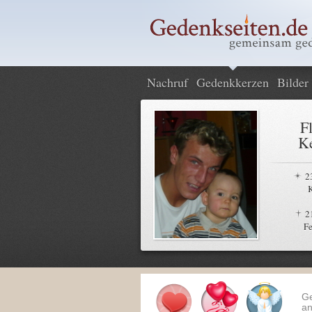
Nachruf
Gedenkkerzen
Bilder
F
Ke
2
2
Fe
G
an