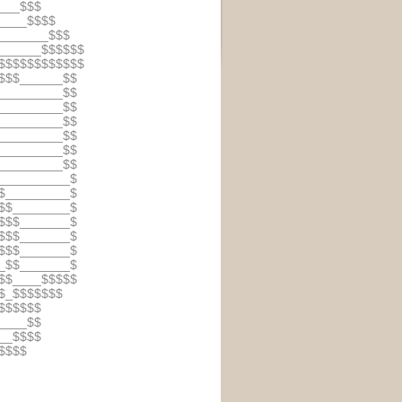
___$$$
____$$$$
_______$$$
______$$$$$$
$$$$$$$$$$$$
$$$______$$
_________$$
_________$$
_________$$
_________$$
_________$$
_________$$
__________$
$_________$
$$________$
$$$_______$
$$$_______$
$$$_______$
_$$_______$
$$____$$$$$
$_$$$$$$$
$$$$$$
____$$
__$$$$
$$$$