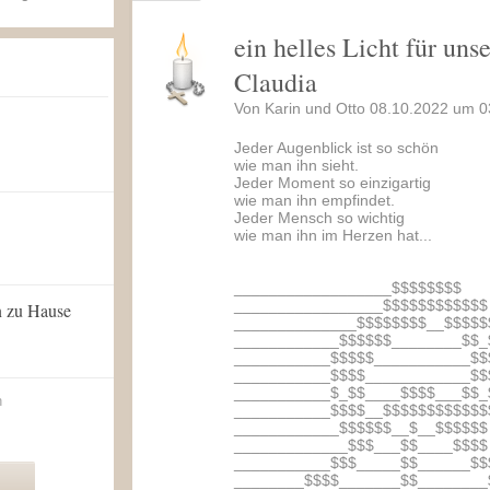
ein helles Licht für un
Claudia
Von Karin und Otto 08.10.2022 um 0
Jeder Augenblick ist so schön
wie man ihn sieht.
Jeder Moment so einzigartig
wie man ihn empfindet.
Jeder Mensch so wichtig
wie man ihn im Herzen hat...
__________________$$$$$$$$
_________________$$$$$$$$$$$$
n zu Hause
______________$$$$$$$$__$$$$$
____________$$$$$$________$$_
___________$$$$$___________$$
___________$$$$____________$$
___________$_$$____$$$$___$$_
n
___________$$$$__$$$$$$$$$$$$
____________$$$$$$__$__$$$$$$
_____________$$$___$$____$$$$
___________$$$_____$$______$$
________$$$$_______$$________