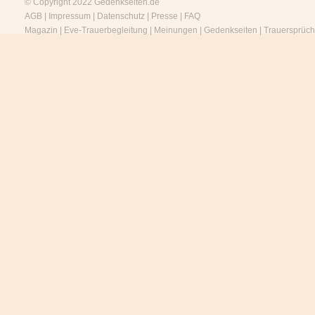
© Copyright 2022
Gedenkseiten.de
AGB
|
Impressum
|
Datenschutz
|
Presse
|
FAQ
Magazin
|
Eve-Trauerbegleitung
|
Meinungen
|
Gedenkseiten
|
Trauersprüc