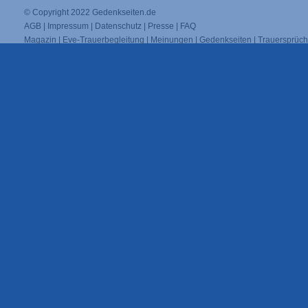
© Copyright 2022
Gedenkseiten.de
AGB
|
Impressum
|
Datenschutz
|
Presse
|
FAQ
Magazin
|
Eve-Trauerbegleitung
|
Meinungen
|
Gedenkseiten
|
Trauersprüc