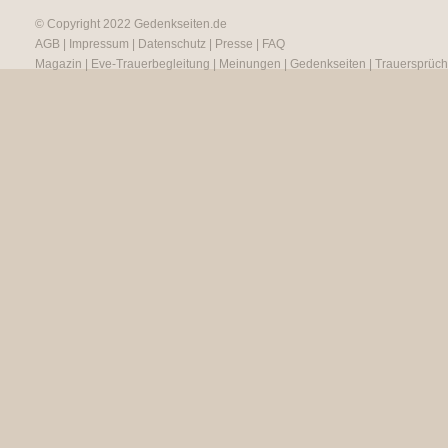
© Copyright 2022
Gedenkseiten.de
AGB
|
Impressum
|
Datenschutz
|
Presse
|
FAQ
Magazin
|
Eve-Trauerbegleitung
|
Meinungen
|
Gedenkseiten
|
Trauersprüc