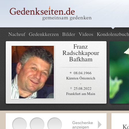
Nachruf
Gedenkkerzen
Bilder
Videos
Kondolenzbuc
Franz
Radschkapour
Bafkham
08.04.1966
Kärnten Österreich
-
25.08.2022
Frankfurt am Main
Geschenke
K
anzeigen