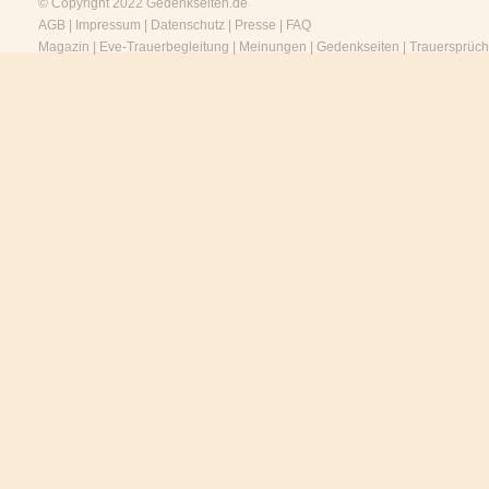
© Copyright 2022
Gedenkseiten.de
AGB
|
Impressum
|
Datenschutz
|
Presse
|
FAQ
Magazin
|
Eve-Trauerbegleitung
|
Meinungen
|
Gedenkseiten
|
Trauersprüc