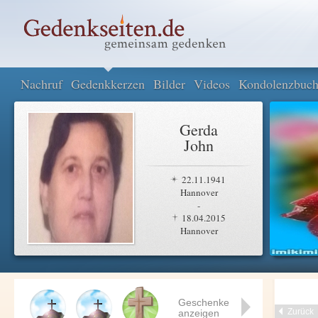
Nachruf
Gedenkkerzen
Bilder
Videos
Kondolenzbuc
Gerda
John
22.11.1941
Hannover
-
18.04.2015
Hannover
Geschenke
Zurück
anzeigen