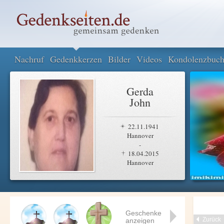
Nachruf
Gedenkkerzen
Bilder
Videos
Kondolenzbuc
Gerda
John
22.11.1941
Hannover
-
18.04.2015
Hannover
Geschenke
Zurück
anzeigen