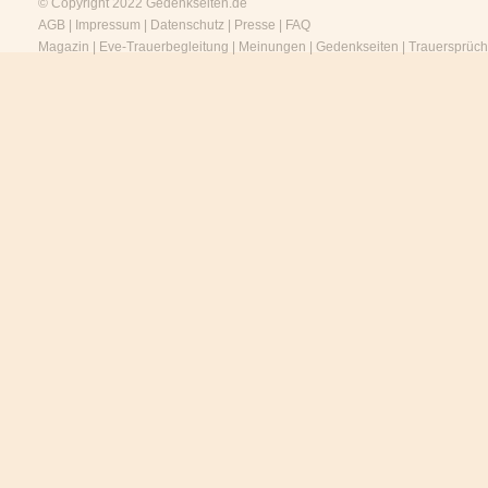
© Copyright 2022
Gedenkseiten.de
AGB
|
Impressum
|
Datenschutz
|
Presse
|
FAQ
Magazin
|
Eve-Trauerbegleitung
|
Meinungen
|
Gedenkseiten
|
Trauersprüc