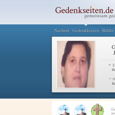
Nachruf
Gedenkkerzen
Bilder
G
2
H
1
H
G
an