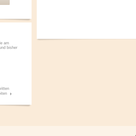
de am
 und bisher
ritten
iten