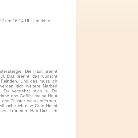
22 um 16:14 Uhr |
melden
sterallergie. Die Haut brennt
uf. Das brennt, das wünscht
n Feinden. Und das muss ich
werden sich weitere Narben
d. Du verstehst mich ja. Du
. Habe das Gefühl meine Haut
 das Pflaster nicht entfernen,
r wünsche ich eine Gute Nacht
inen Träumen. Hab Dich lieb
...