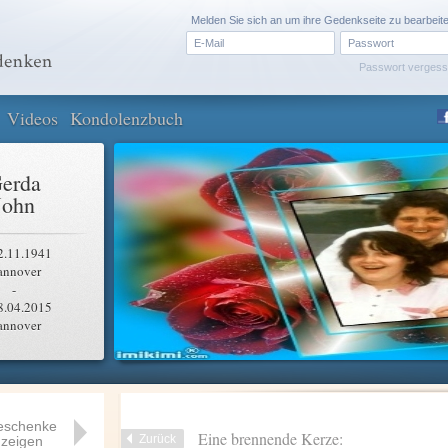
Melden Sie sich an um ihre Gedenkseite zu bearbeit
Passwort verges
Videos
Kondolenzbuch
erda
John
2.11.1941
annover
-
8.04.2015
annover
eschenke
Eine brennende Kerze:
Zurück
zeigen