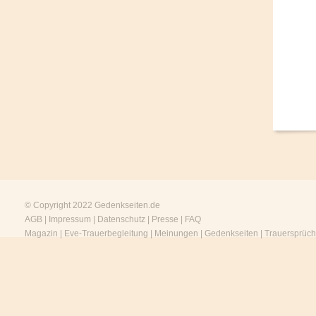
© Copyright 2022
Gedenkseiten.de
AGB
|
Impressum
|
Datenschutz
|
Presse
|
FAQ
Magazin
|
Eve-Trauerbegleitung
|
Meinungen
|
Gedenkseiten
|
Trauersprüc