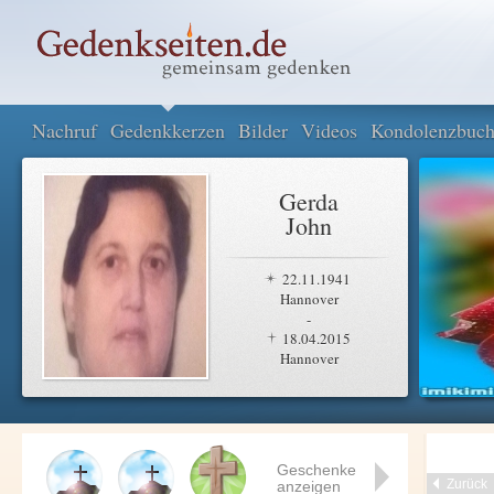
Nachruf
Gedenkkerzen
Bilder
Videos
Kondolenzbuc
Gerda
John
22.11.1941
Hannover
-
18.04.2015
Hannover
Geschenke
Zurück
anzeigen