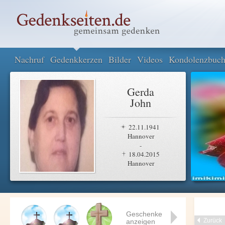
Nachruf
Gedenkkerzen
Bilder
Videos
Kondolenzbuc
Gerda
John
22.11.1941
Hannover
-
18.04.2015
Hannover
Geschenke
Zurück
anzeigen