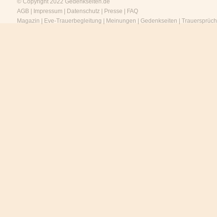
© Copyright 2022
Gedenkseiten.de
AGB
|
Impressum
|
Datenschutz
|
Presse
|
FAQ
Magazin
|
Eve-Trauerbegleitung
|
Meinungen
|
Gedenkseiten
|
Trauersprüc