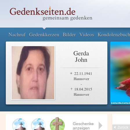
Nachruf
Gedenkkerzen
Bilder
Videos
Kondolenzbuc
Gerda
John
22.11.1941
Hannover
-
18.04.2015
Hannover
Geschenke
Zurück
anzeigen