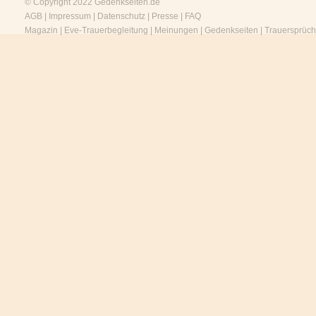
© Copyright 2022
Gedenkseiten.de
AGB
|
Impressum
|
Datenschutz
|
Presse
|
FAQ
Magazin
|
Eve-Trauerbegleitung
|
Meinungen
|
Gedenkseiten
|
Trauersprüc