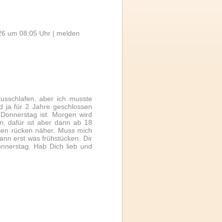
26 um 08:05 Uhr |
melden
 ausschlafen, aber ich musste
d ja für 2 Jahre geschlossen
Donnerstag ist. Morgen wird
n, dafür ist aber dann ab 18
ien rücken näher. Muss mich
nn erst was frühstücken. Dir
nnerstag. Hab Dich lieb und