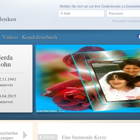
Melden Sie sich an um ihre Gedenkseite zu bearbeit
Passwort verges
Videos
Kondolenzbuch
erda
John
2.11.1941
annover
-
8.04.2015
annover
eschenke
Eine brennende Kerze:
Zurück
zeigen