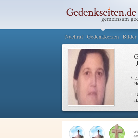
Nachruf
Gedenkkerzen
Bilder
G
2
H
1
H
G
an