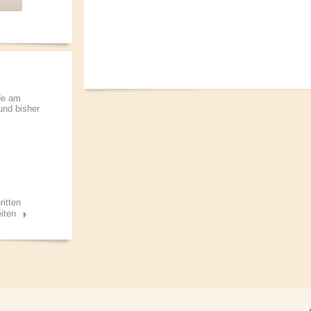
de am
 und bisher
ritten
iten