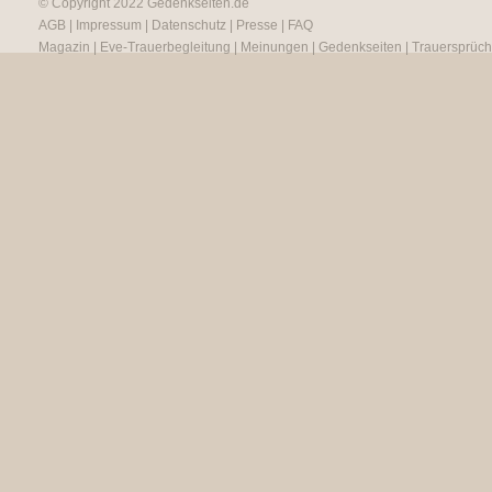
© Copyright 2022
Gedenkseiten.de
AGB
|
Impressum
|
Datenschutz
|
Presse
|
FAQ
Magazin
|
Eve-Trauerbegleitung
|
Meinungen
|
Gedenkseiten
|
Trauersprüc