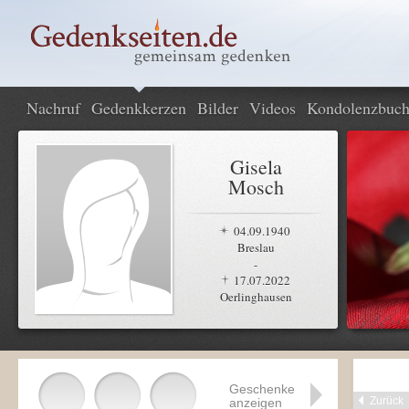
Nachruf
Gedenkkerzen
Bilder
Videos
Kondolenzbuc
Gisela
Mosch
04.09.1940
Breslau
-
17.07.2022
Oerlinghausen
Geschenke
Zurück
anzeigen