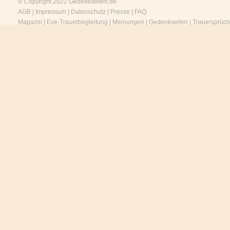
© Copyright 2022
Gedenkseiten.de
AGB
|
Impressum
|
Datenschutz
|
Presse
|
FAQ
Magazin
|
Eve-Trauerbegleitung
|
Meinungen
|
Gedenkseiten
|
Trauersprüc