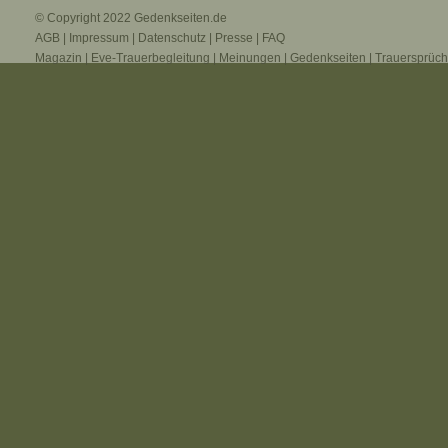
© Copyright 2022
Gedenkseiten.de
AGB
|
Impressum
|
Datenschutz
|
Presse
|
FAQ
Magazin
|
Eve-Trauerbegleitung
|
Meinungen
|
Gedenkseiten
|
Trauersprüc