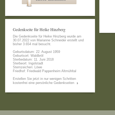
Gedenkseite für Heike Hinzberg
Die Gedenkseite für Heike Hinzberg wurde am
30.07.2022 von
Marianne Schneider
erstellt und
bisher 3.654 mal besucht.
Geburtsdatum: 22. August 1959
Geburtsort: Waldbröl
Sterbedatum: 11. Juni 2018
Sterbeort: Ingolstadt
Sternzeichen: Löwe
Friedhof: Friedwald Pappenheim Altmühltal
Erstellen Sie jetzt in nur wenigen Schritten
kostenfrei eine persönliche Gedenkseiten