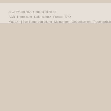
© Copyright 2022
Gedenkseiten.de
AGB
|
Impressum
|
Datenschutz
|
Presse
|
FAQ
Magazin
|
Eve-Trauerbegleitung
|
Meinungen
|
Gedenkseiten
|
Trauersprüc