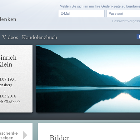
Melden Sie sich an um ihre Gedenkseite zu bearbeit
Passwort verges
Videos
Kondolenzbuch
inrich
lein
4.07.1931
ensberg
-
4.05.2016
ch Gladbach
eschenke
Bilder
zeigen