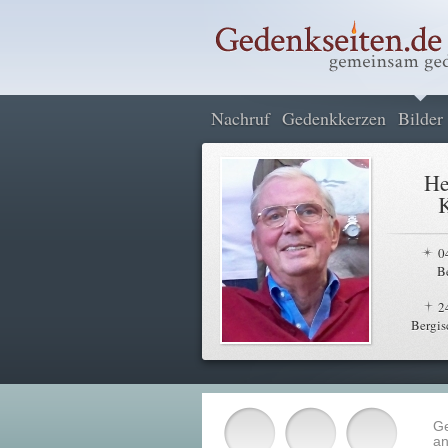
Nachruf
Gedenkkerzen
Bilder
He
K
0
B
2
Bergis
G
an