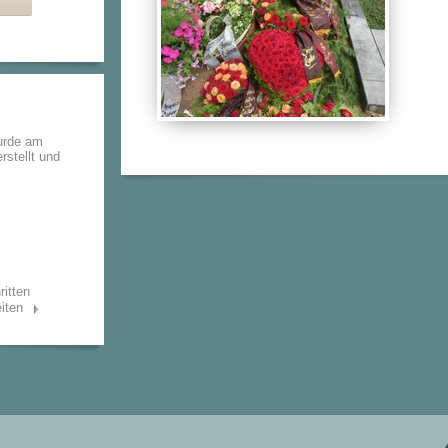
wurde am
rstellt und
ritten
iten