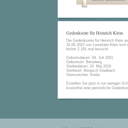
Gedenkseite für Heinrich Klein
Die Gedenkseite für Heinrich Klein 
16.05.2022 von
Lieselotte Klein kmf
e
bisher 2.191 mal besucht.
Geburtsdatum: 04. Juli 1931
Geburtsort: Bensberg
Sterbedatum: 24. Mai 2016
Sterbeort: Bergisch Gladbach
Sternzeichen: Krebs
Erstellen Sie jetzt in nur wenigen Sch
kostenfrei eine persönliche Gedenkse