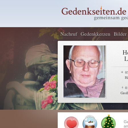
Nachruf
Gedenkkerzen
Bilder
H
L
0
H
0
Groß
G
an