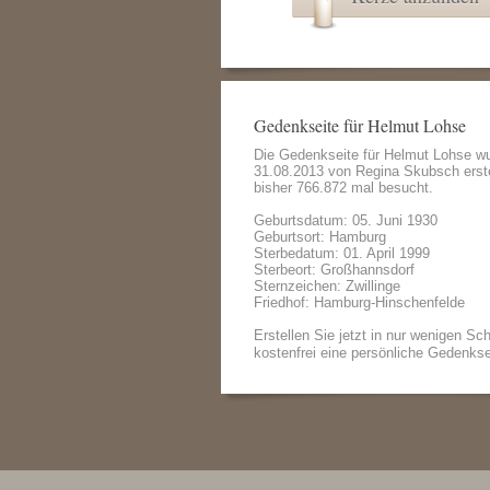
Gedenkseite für Helmut Lohse
Die Gedenkseite für Helmut Lohse w
31.08.2013 von
Regina Skubsch
erst
bisher 766.872 mal besucht.
Geburtsdatum: 05. Juni 1930
Geburtsort: Hamburg
Sterbedatum: 01. April 1999
Sterbeort: Großhannsdorf
Sternzeichen: Zwillinge
Friedhof: Hamburg-Hinschenfelde
Erstellen Sie jetzt in nur wenigen Sch
kostenfrei eine persönliche Gedenkse