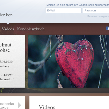
Melden Sie sich an um ihre Gedenkseite zu bearbeit
Passwort verges
Videos
Kondolenzbuch
elmut
ohse
5.06.1930
amburg
-
1.04.1999
hannsdorf
eschenke
Videos
zeigen