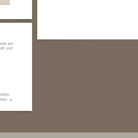
urde am
ellt und
ritten
iten