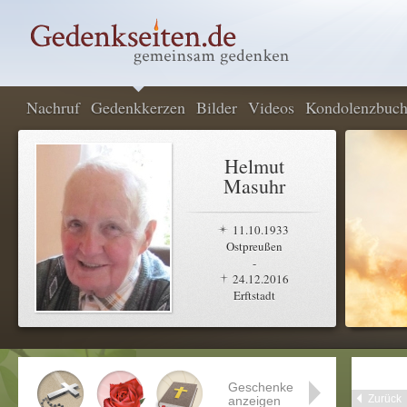
Nachruf
Gedenkkerzen
Bilder
Videos
Kondolenzbuc
Helmut
Masuhr
11.10.1933
Ostpreußen
-
24.12.2016
Erftstadt
Geschenke
Zurück
anzeigen