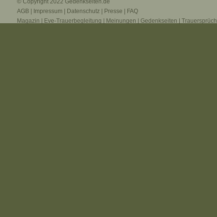
© Copyright 2022
Gedenkseiten.de
AGB
|
Impressum
|
Datenschutz
|
Presse
|
FAQ
Magazin
|
Eve-Trauerbegleitung
|
Meinungen
|
Gedenkseiten
|
Trauersprüc