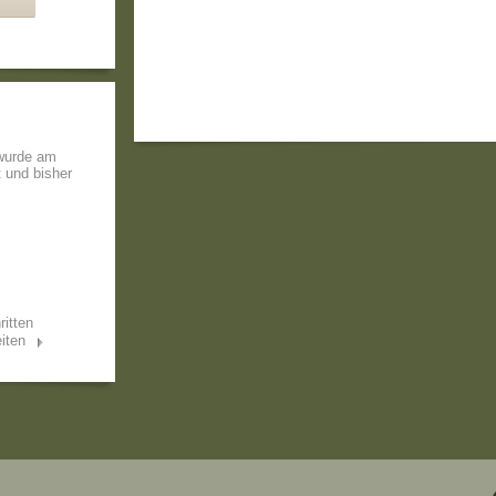
 wurde am
t und bisher
ritten
iten