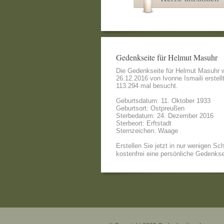
Gedenkseite für Helmut Masuhr
Die Gedenkseite für Helmut Masuhr
26.12.2016 von
Ivonne Ismaili
erstell
113.294 mal besucht.
Geburtsdatum: 11. Oktober 1933
Geburtsort: Ostpreußen
Sterbedatum: 24. Dezember 2016
Sterbeort: Erftstadt
Sternzeichen: Waage
Erstellen Sie jetzt in nur wenigen Sch
kostenfrei eine persönliche Gedenkse