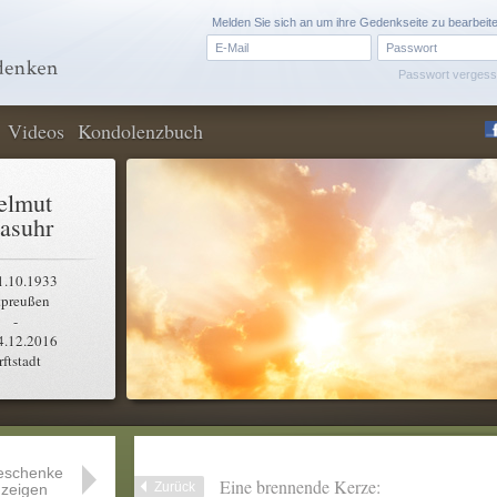
Melden Sie sich an um ihre Gedenkseite zu bearbeit
Passwort verges
Videos
Kondolenzbuch
elmut
asuhr
1.10.1933
tpreußen
-
4.12.2016
rftstadt
eschenke
Eine brennende Kerze:
Zurück
zeigen