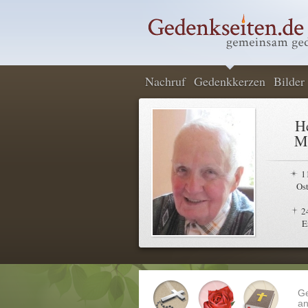
Nachruf
Gedenkkerzen
Bilder
H
M
1
Os
2
E
G
an