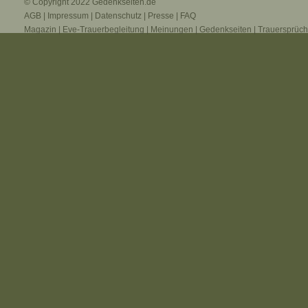
© Copyright 2022
Gedenkseiten.de
AGB
|
Impressum
|
Datenschutz
|
Presse
|
FAQ
Magazin
|
Eve-Trauerbegleitung
|
Meinungen
|
Gedenkseiten
|
Trauersprüc