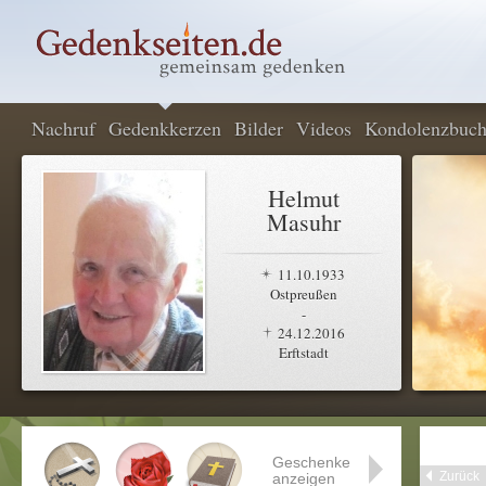
Nachruf
Gedenkkerzen
Bilder
Videos
Kondolenzbuc
Helmut
Masuhr
11.10.1933
Ostpreußen
-
24.12.2016
Erftstadt
Geschenke
Zurück
anzeigen