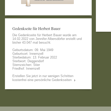
Gedenkseite für Herbert Bauer
Die Gedenkseite für Herbert Bauer wurde am
14.02.2022 von
Jennifer Albersdörfer
erstellt und
bisher 43.047 mal besucht.
Geburtsdatum: 09. Mai 1949
Geburtsort: Innernzell
Sterbedatum: 13. Februar 2022
Sterbeort: Deggendorf
Sternzeichen: Stier
Friedhof: Innernzell
Erstellen Sie jetzt in nur wenigen Schritten
kostenfrei eine persönliche Gedenkseiten