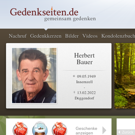
Nachruf
Gedenkkerzen
Bilder
Videos
Kondolenzbuc
Herbert
Bauer
09.05.1949
Innernzell
-
13.02.2022
Deggendorf
Geschenke
Zurück
anzeigen