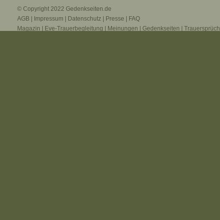
© Copyright 2022
Gedenkseiten.de
AGB
|
Impressum
|
Datenschutz
|
Presse
|
FAQ
Magazin
|
Eve-Trauerbegleitung
|
Meinungen
|
Gedenkseiten
|
Trauersprüc