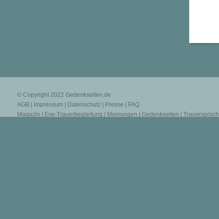
© Copyright 2022
Gedenkseiten.de
AGB
|
Impressum
|
Datenschutz
|
Presse
|
FAQ
Magazin
|
Eve-Trauerbegleitung
|
Meinungen
|
Gedenkseiten
|
Trauersprüc