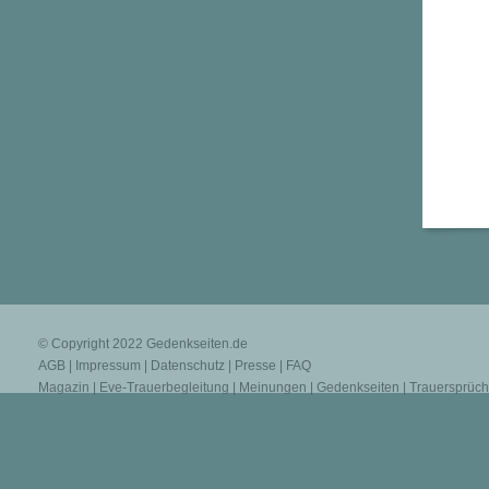
© Copyright 2022
Gedenkseiten.de
AGB
|
Impressum
|
Datenschutz
|
Presse
|
FAQ
Magazin
|
Eve-Trauerbegleitung
|
Meinungen
|
Gedenkseiten
|
Trauersprüc