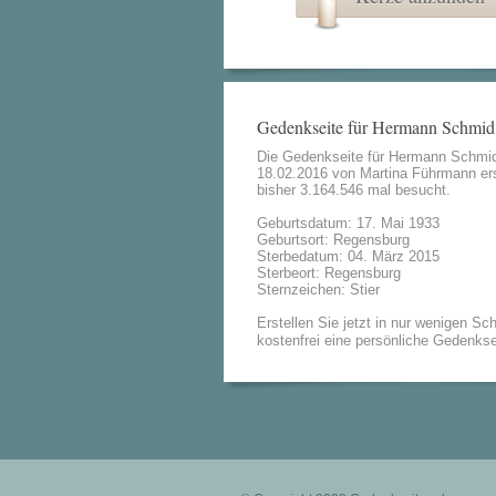
Gedenkseite für Hermann Schmid
Die Gedenkseite für Hermann Schmi
18.02.2016 von
Martina Führmann
ers
bisher 3.164.546 mal besucht.
Geburtsdatum: 17. Mai 1933
Geburtsort: Regensburg
Sterbedatum: 04. März 2015
Sterbeort: Regensburg
Sternzeichen: Stier
Erstellen Sie jetzt in nur wenigen Sch
kostenfrei eine persönliche Gedenkse