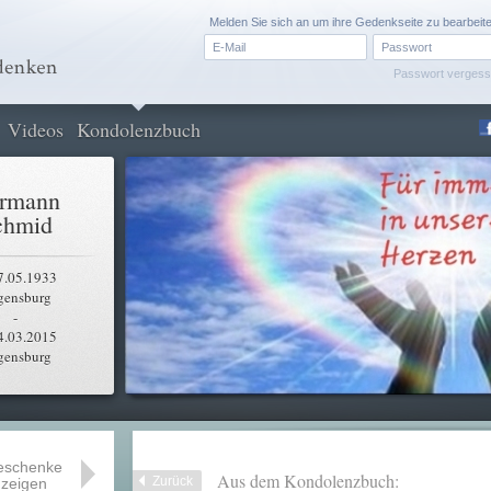
Melden Sie sich an um ihre Gedenkseite zu bearbeit
Passwort verges
Videos
Kondolenzbuch
rmann
chmid
7.05.1933
gensburg
-
4.03.2015
gensburg
eschenke
Aus dem Kondolenzbuch:
Zurück
zeigen