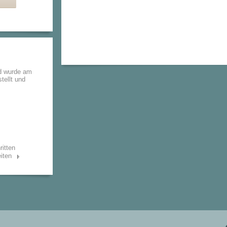
d wurde am
tellt und
ritten
iten