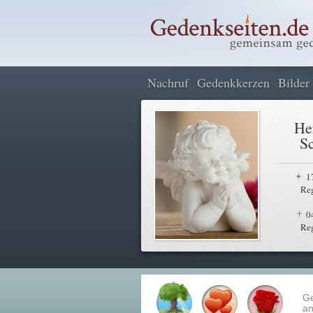
Nachruf
Gedenkkerzen
Bilder
He
S
1
Re
0
Re
G
an