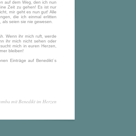
ten auf dem Weg, den ich nun
ine Zeit zu gehen! Es ist nur
ht, mir geht es nun gut! Alle
gen, die ich einmal erlitten
als seien sie nie gewesen.
ah. Wenn ihr mich ruft, werde
nn ihr mich nicht sehen oder
 sucht mich in euren Herzen,
mmer bleiben!
önen Einträge auf Benedikt´s
omba mit Benedikt im Herzen