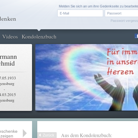
Melden Sie sich an um ihre Gedenkseite zu bearbeit
Passwort verges
Videos
Kondolenzbuch
rmann
chmid
7.05.1933
gensburg
-
4.03.2015
gensburg
eschenke
Aus dem Kondolenzbuch:
Zurück
zeigen