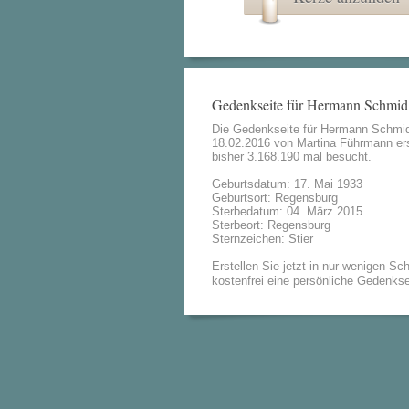
Gedenkseite für Hermann Schmid
Die Gedenkseite für Hermann Schmi
18.02.2016 von
Martina Führmann
ers
bisher 3.168.190 mal besucht.
Geburtsdatum: 17. Mai 1933
Geburtsort: Regensburg
Sterbedatum: 04. März 2015
Sterbeort: Regensburg
Sternzeichen: Stier
Erstellen Sie jetzt in nur wenigen Sch
kostenfrei eine persönliche Gedenkse