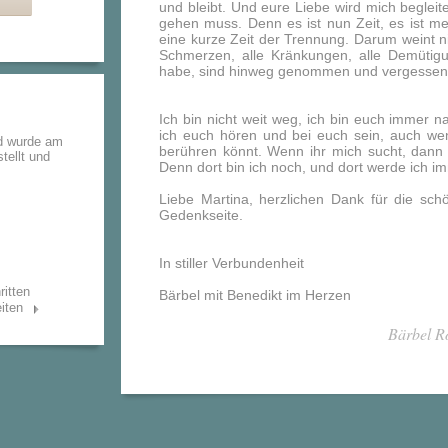
und bleibt. Und eure Liebe wird mich beglei
gehen muss. Denn es ist nun Zeit, es ist me
eine kurze Zeit der Trennung. Darum weint nic
Schmerzen, alle Kränkungen, alle Demütigun
habe, sind hinweg genommen und vergessen, 
Ich bin nicht weit weg, ich bin euch immer n
ich euch hören und bei euch sein, auch we
d wurde am
berühren könnt. Wenn ihr mich sucht, dann
tellt und
Denn dort bin ich noch, und dort werde ich i
Liebe Martina, herzlichen Dank für die sch
Gedenkseite.
In stiller Verbundenheit
ritten
Bärbel mit Benedikt im Herzen
iten
Bärbel R