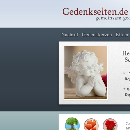
Nachruf
Gedenkkerzen
Bilder
He
S
1
Re
0
Re
G
an