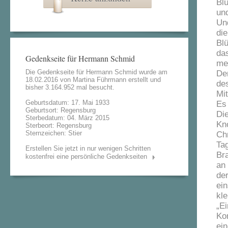
Bl
un
Un
di
Bl
da
Gedenkseite für Hermann Schmid
me
Die Gedenkseite für Hermann Schmid wurde am
De
18.02.2016 von
Martina Führmann
erstellt und
de
bisher 3.164.952 mal besucht.
Mit
Geburtsdatum: 17. Mai 1933
Es
Geburtsort: Regensburg
Di
Sterbedatum: 04. März 2015
Kn
Sterbeort: Regensburg
Sternzeichen: Stier
Ch
Tag
Erstellen Sie jetzt in nur wenigen Schritten
Bra
kostenfrei eine persönliche Gedenkseiten
an 
de
ein
kle
„E
Ko
ein