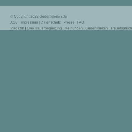
© Copyright 2022
Gedenkseiten.de
AGB
|
Impressum
|
Datenschutz
|
Presse
|
FAQ
Magazin
|
Eve-Trauerbegleitung
|
Meinungen
|
Gedenkseiten
|
Trauersprüc