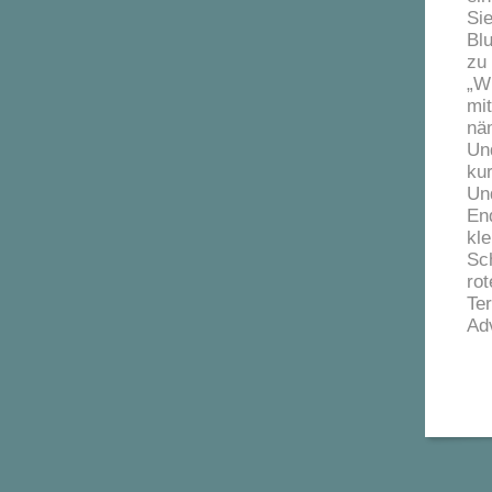
Si
Bl
zu
„W
mi
nä
Un
ku
Und
En
kl
Sch
rot
Te
Ad