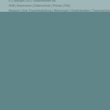
© Copyright 2022
Gedenkseiten.de
AGB
|
Impressum
|
Datenschutz
|
Presse
|
FAQ
Magazin
|
Eve-Trauerbegleitung
|
Meinungen
|
Gedenkseiten
|
Trauersprüc