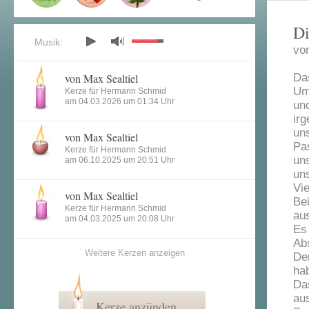
Di
Musik:
vo
von Max Sealtiel
Das
Um
Kerze für Hermann Schmid
am 04.03.2026 um 01:34 Uhr
un
ir
un
von Max Sealtiel
Pa
Kerze für Hermann Schmid
un
am 06.10.2025 um 20:51 Uhr
un
Vi
von Max Sealtiel
Be
Kerze für Hermann Schmid
au
am 04.03.2025 um 20:08 Uhr
Es
Ab
Weitere Kerzen anzeigen
De
ha
Da
au
Kerze anzünden