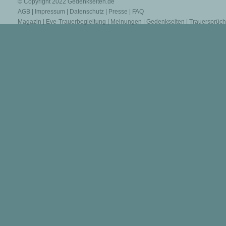
© Copyright 2022
Gedenkseiten.de
AGB
|
Impressum
|
Datenschutz
|
Presse
|
FAQ
Magazin
|
Eve-Trauerbegleitung
|
Meinungen
|
Gedenkseiten
|
Trauersprüc