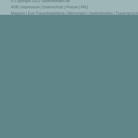
© Copyright 2022
Gedenkseiten.de
AGB
|
Impressum
|
Datenschutz
|
Presse
|
FAQ
Magazin
|
Eve-Trauerbegleitung
|
Meinungen
|
Gedenkseiten
|
Trauersprüc