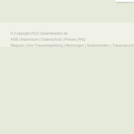
© Copyright 2022
Gedenkseiten.de
AGB
|
Impressum
|
Datenschutz
|
Presse
|
FAQ
Magazin
|
Eve-Trauerbegleitung
|
Meinungen
|
Gedenkseiten
|
Trauersprüc