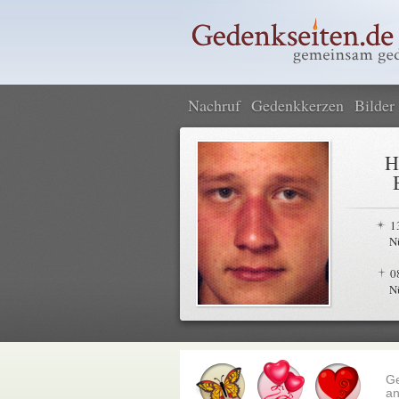
Nachruf
Gedenkkerzen
Bilder
H
1
N
0
N
G
an