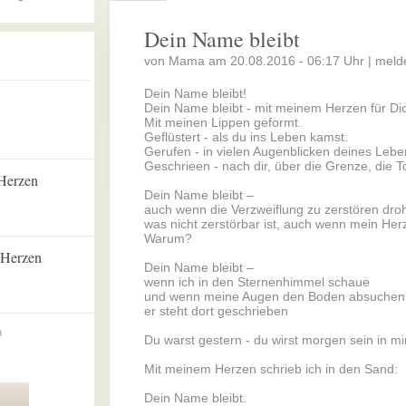
Dein Name bleibt
von Mama am 20.08.2016 - 06:17 Uhr |
meld
Dein Name bleibt!
Dein Name bleibt - mit meinem Herzen für Di
Mit meinen Lippen geformt.
Geflüstert - als du ins Leben kamst.
Gerufen - in vielen Augenblicken deines Leben
Geschrieen - nach dir, über die Grenze, die T
 Herzen
Dein Name bleibt –
auch wenn die Verzweiflung zu zerstören droh
was nicht zerstörbar ist, auch wenn mein Her
Warum?
m Herzen
Dein Name bleibt –
wenn ich in den Sternenhimmel schaue
und wenn meine Augen den Boden absuchen
er steht dort geschrieben
n
Du warst gestern - du wirst morgen sein in mir
Mit meinem Herzen schrieb ich in den Sand:
Dein Name bleibt.