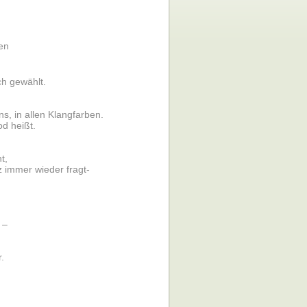
en
ch gewählt.
s, in allen Klangfarben.
od heißt.
t,
z immer wieder fragt-
 –
.