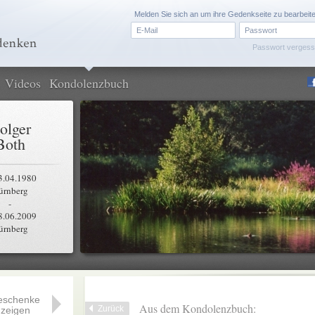
Melden Sie sich an um ihre Gedenkseite zu bearbeit
Passwort verges
Videos
Kondolenzbuch
olger
Both
3.04.1980
ürnberg
-
8.06.2009
ürnberg
eschenke
Aus dem Kondolenzbuch:
Zurück
zeigen