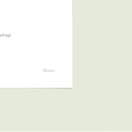
efragt
Mama