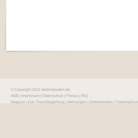
© Copyright 2022
Gedenkseiten.de
AGB
|
Impressum
|
Datenschutz
|
Presse
|
FAQ
Magazin
|
Eve-Trauerbegleitung
|
Meinungen
|
Gedenkseiten
|
Trauersprüc