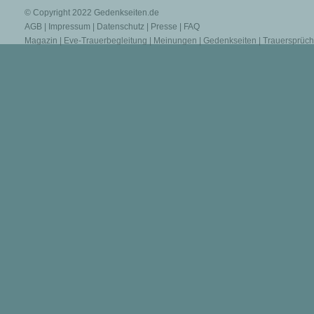
© Copyright 2022
Gedenkseiten.de
AGB
|
Impressum
|
Datenschutz
|
Presse
|
FAQ
Magazin
|
Eve-Trauerbegleitung
|
Meinungen
|
Gedenkseiten
|
Trauersprüc