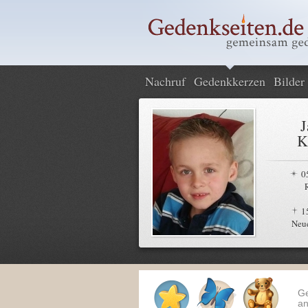
Nachruf
Gedenkkerzen
Bilder
J
K
0
1
Neu
G
an