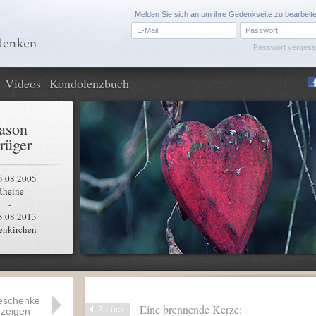
Melden Sie sich an um ihre Gedenkseite zu bearbeit
Passwort verges
Videos
Kondolenzbuch
ason
rüger
5.08.2005
Rheine
-
5.08.2013
enkirchen
eschenke
Eine brennende Kerze:
Zurück
zeigen