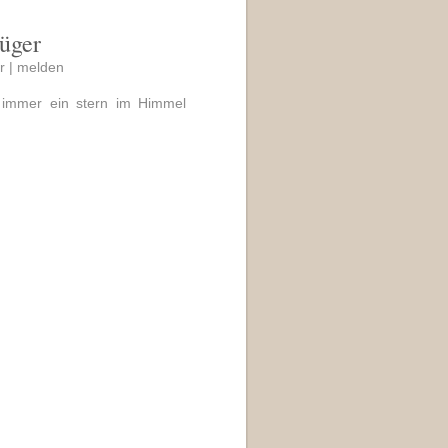
rüger
r |
melden
rd immer ein stern im Himmel