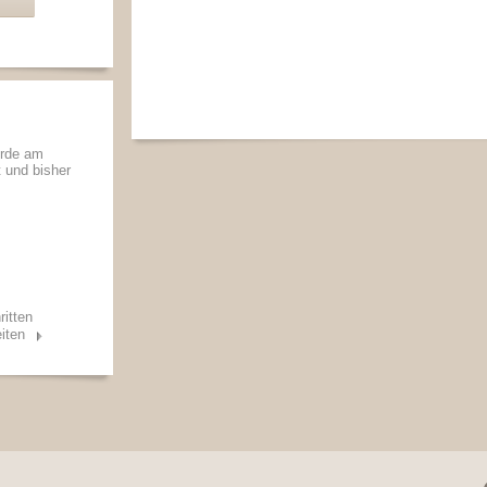
urde am
t und bisher
ritten
iten