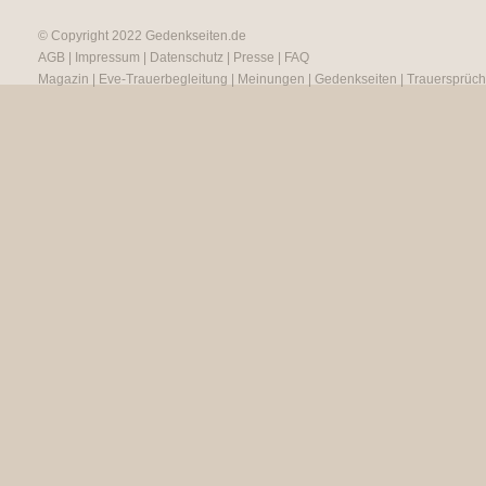
© Copyright 2022
Gedenkseiten.de
AGB
|
Impressum
|
Datenschutz
|
Presse
|
FAQ
Magazin
|
Eve-Trauerbegleitung
|
Meinungen
|
Gedenkseiten
|
Trauersprüc