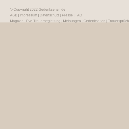
© Copyright 2022
Gedenkseiten.de
AGB
|
Impressum
|
Datenschutz
|
Presse
|
FAQ
Magazin
|
Eve-Trauerbegleitung
|
Meinungen
|
Gedenkseiten
|
Trauersprüc