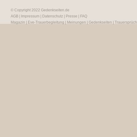
© Copyright 2022
Gedenkseiten.de
AGB
|
Impressum
|
Datenschutz
|
Presse
|
FAQ
Magazin
|
Eve-Trauerbegleitung
|
Meinungen
|
Gedenkseiten
|
Trauersprüc