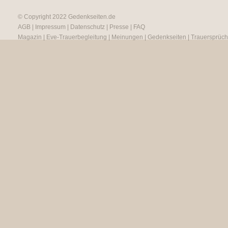
© Copyright 2022
Gedenkseiten.de
AGB
|
Impressum
|
Datenschutz
|
Presse
|
FAQ
Magazin
|
Eve-Trauerbegleitung
|
Meinungen
|
Gedenkseiten
|
Trauersprüc