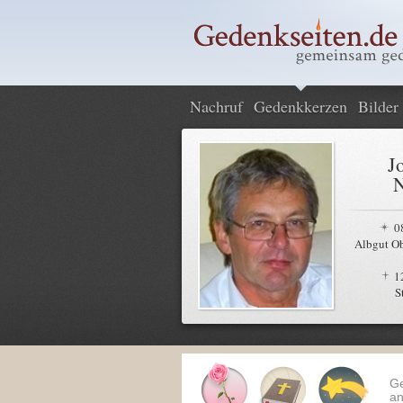
Nachruf
Gedenkkerzen
Bilder
J
N
0
Albgut Ob
1
S
G
an