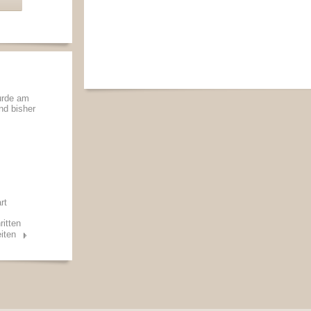
urde am
und bisher
rt
ritten
iten