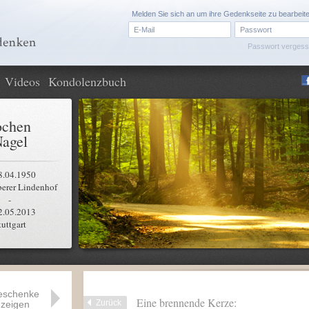
Melden Sie sich an um ihre Gedenkseite zu bearbeit
Passwort verges
Videos
Kondolenzbuch
ochen
agel
8.04.1950
erer Lindenhof
-
2.05.2013
tuttgart
eschenke
Eine brennende Kerze:
Zurück
zeigen