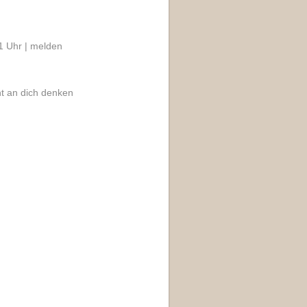
1 Uhr |
melden
ht an dich denken