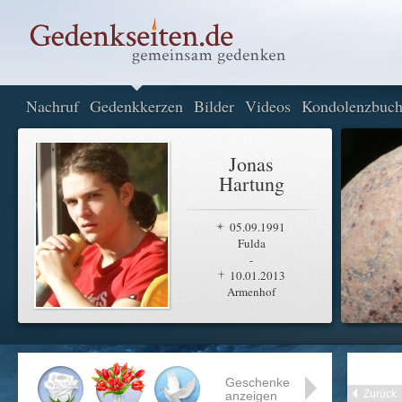
Nachruf
Gedenkkerzen
Bilder
Videos
Kondolenzbuc
Jonas
Hartung
05.09.1991
Fulda
-
10.01.2013
Armenhof
Geschenke
Zurück
anzeigen