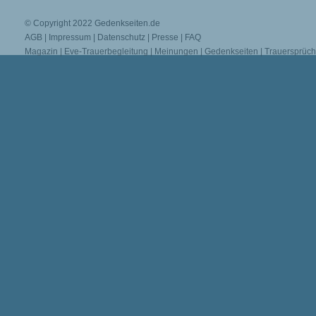
© Copyright 2022
Gedenkseiten.de
AGB
|
Impressum
|
Datenschutz
|
Presse
|
FAQ
Magazin
|
Eve-Trauerbegleitung
|
Meinungen
|
Gedenkseiten
|
Trauersprüc