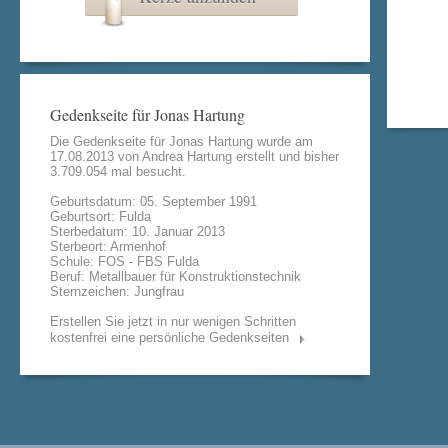
Gedenkseite für Jonas Hartung
Die Gedenkseite für Jonas Hartung wurde am
17.08.2013 von
Andrea Hartung
erstellt und bisher
3.709.054 mal besucht.
Geburtsdatum: 05. September 1991
Geburtsort: Fulda
Sterbedatum: 10. Januar 2013
Sterbeort: Armenhof
Schule: FOS - FBS Fulda
Beruf: Metallbauer für Konstruktionstechnik
Sternzeichen: Jungfrau
Erstellen Sie jetzt in nur wenigen Schritten
kostenfrei eine persönliche Gedenkseiten